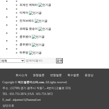
외계인 케릭터
이케아
진져브레드
코레일 원숭이
쿵푸펜더
쿵푸펜더
하루방
회사소개
원형벌룬
변형벌룬
특수벌룬
동영상
Copyright ©
애드벌룬마스터.com.
All rights reserved.
주소 : (12769) 경기 광주시 직동7ㅡ4번지 (고불로 323)
TEL : 031-753-5874 | FAX : 031-753-5872
E_mail : adpartner1@hanmail.net
상단으로