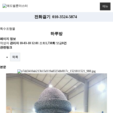
메뉴
전화걸기
010-3524-5874
특수조형물
하루방
페이지 정보
작성자
관리자
18-03-18 12:01
조회
1,738회
댓글
0건
관련링크
목록
본문