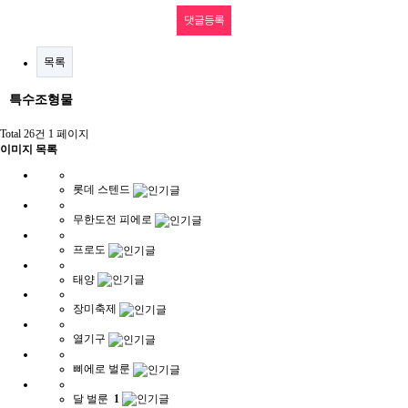
목록
특수조형물
Total 26건
1 페이지
이미지 목록
롯데 스텐드
무한도전 피에로
프로도
태양
장미축제
열기구
삐에로 벌룬
달 벌룬
1