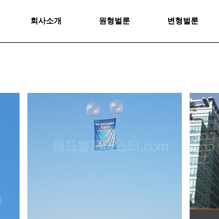
회사소개
원형벌룬
변형벌룬