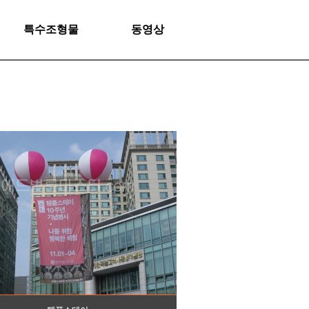
특수조형물
동영상