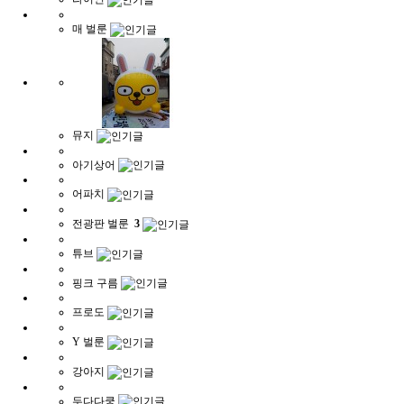
매 벌룬
뮤지
아기상어
어파치
전광판 벌룬
3
튜브
핑크 구름
프로도
Y 벌룬
강아지
두다다쿵