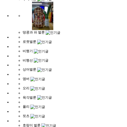
땅콩과 파 벌룬
로켓벌룬
비행기
비행선
상어벌룬
앰버
오리
육각벌룬
폴리
핏츠
호랑이 벌룬