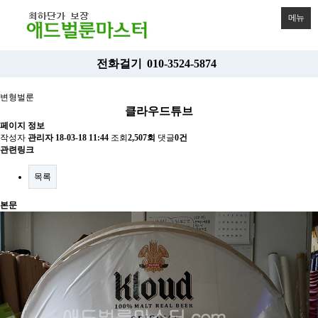
메뉴
전화걸기
010-3524-5874
변형벌룬
클라우드튜브
페이지 정보
작성자
관리자
18-03-18 11:44
조회
2,507회
댓글
0건
관련링크
목록
본문