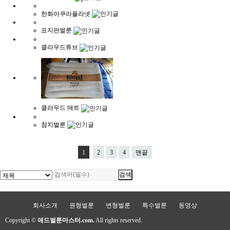
한화아쿠라플라넷
표지판벌룬
클라우드튜브
클라우드 매트
참치벌룬
1
2
3
4
맨끝
회사소개
원형벌룬
변형벌룬
특수벌룬
동영상
Copyright ©
애드벌룬마스터.com.
All rights reserved.