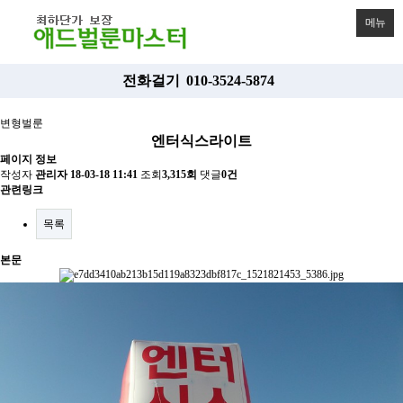
메뉴
전화걸기
010-3524-5874
변형벌룬
엔터식스라이트
페이지 정보
작성자
관리자
18-03-18 11:41
조회
3,315회
댓글
0건
관련링크
목록
본문