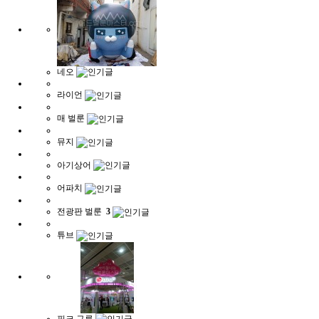
네오
라이언
매 벌룬
뮤지
아기상어
어파치
전광판 벌룬
3
튜브
핑크 구름