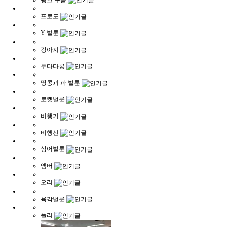
프로도
Y 벌룬
강아지
두다다쿵
땅콩과 파 벌룬
로켓벌룬
비행기
비행선
상어벌룬
앰버
오리
육각벌룬
폴리