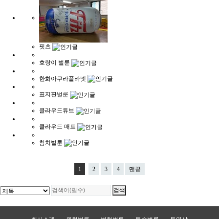
핏츠
호랑이 벌룬
한화아쿠라플라넷
표지판벌룬
클라우드튜브
클라우드 매트
참치벌룬
1
2
3
4
맨끝