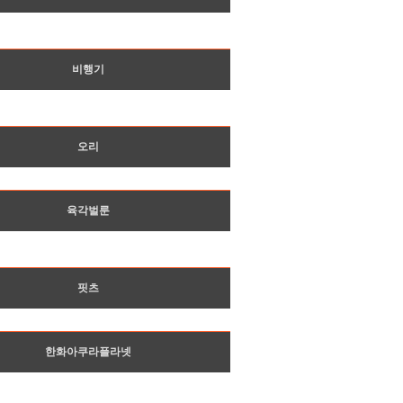
비행기
오리
육각벌룬
핏츠
한화아쿠라플라넷