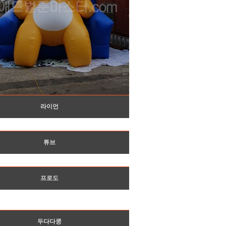
라이언
튜브
프로도
두다다쿵