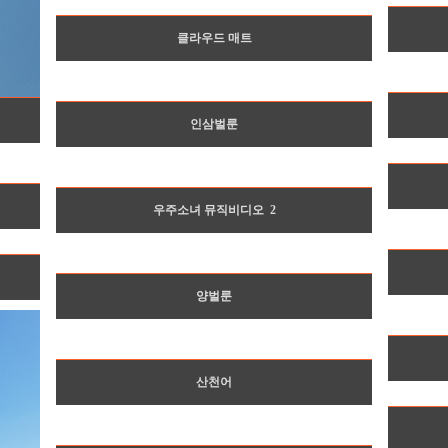
클라우드 매트
인삼벌룬
우주소녀 뮤직비디오
2
양벌룬
산천어