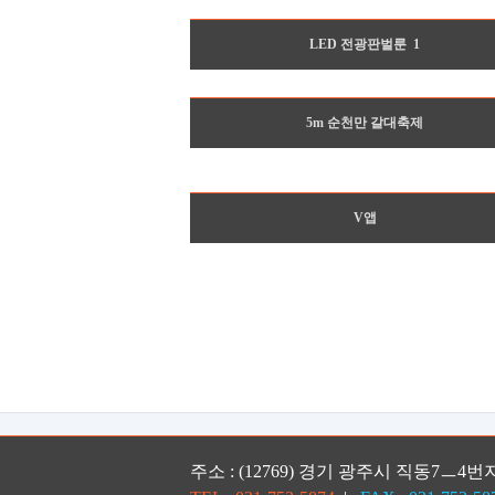
LED 전광판벌룬
1
5m 순천만 갈대축제
V앱
주소 : (12769) 경기 광주시 직동7ㅡ4번지 