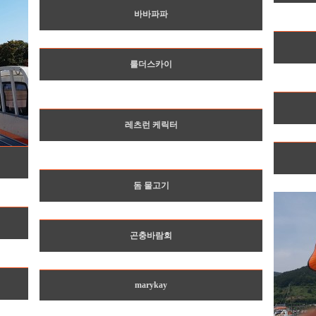
바바파파
룰더스카이
레츠런 케릭터
돔 물고기
곤충바람회
marykay