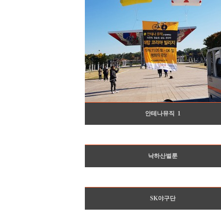
안테나뮤직
1
낙하산벌룬
SK야구단