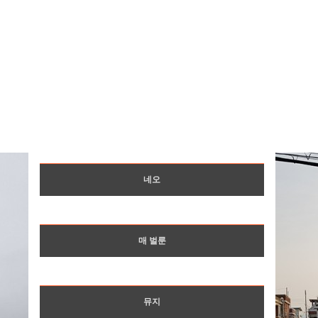
네오
매 벌룬
뮤지