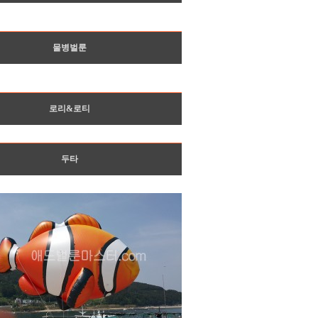
물병벌룬
로리&로티
두타