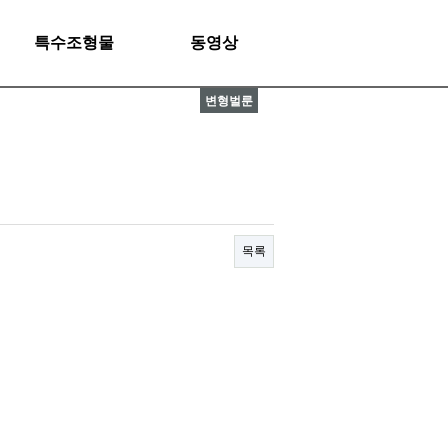
특수조형물
동영상
변형벌룬
목록