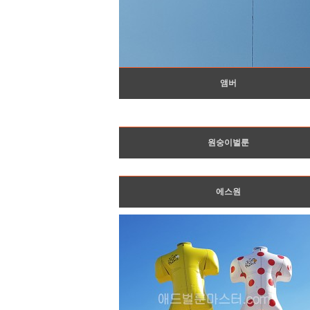
앰버
원숭이벌룬
에스원