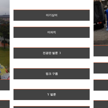
아기상어
어파치
전광판 벌룬
3
핑크 구름
Y 벌룬