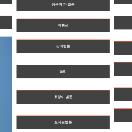
땅콩과 파 벌룬
비행선
상어벌룬
폴리
호랑이 벌룬
표지판벌룬