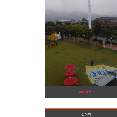
고래 벌룬
1
강아지