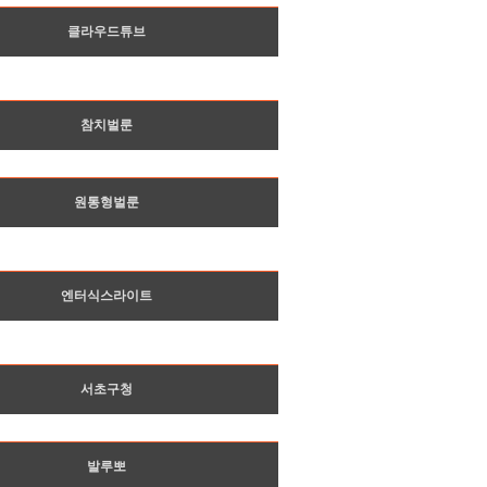
클라우드튜브
참치벌룬
원통형벌룬
엔터식스라이트
서초구청
발루뽀