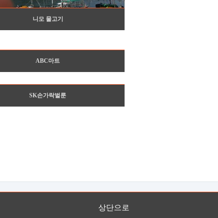
니모 물고기
ABC마트
SK손가락벌룬
상단으로