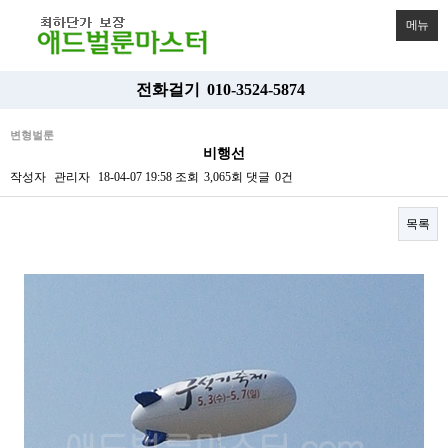
메뉴
전화걸기
010-3524-5874
변형벌룬
비행선
작성자
관리자
18-04-07 19:58
조회
3,065회
댓글
0건
목록
본문