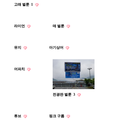
고래 벌룬
1
라이언
매 벌룬
뮤지
아기상어
어파치
전광판 벌룬
3
튜브
핑크 구름