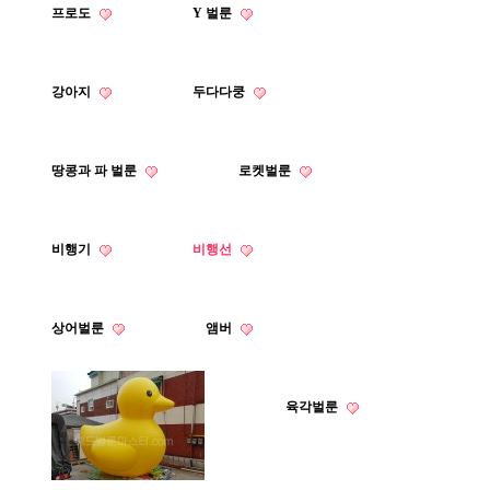
프로도
Y 벌룬
강아지
두다다쿵
땅콩과 파 벌룬
로켓벌룬
비행기
비행선
상어벌룬
앰버
육각벌룬