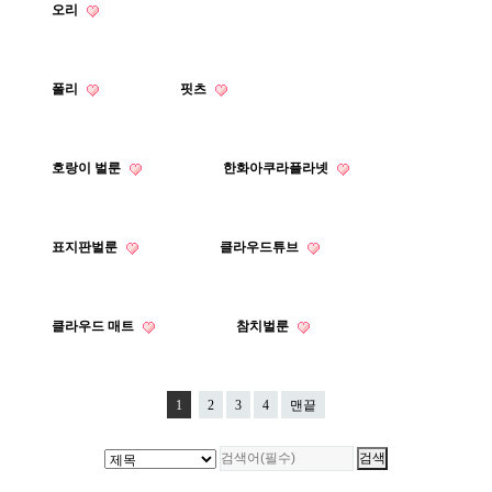
오리
폴리
핏츠
호랑이 벌룬
한화아쿠라플라넷
표지판벌룬
클라우드튜브
클라우드 매트
참치벌룬
1
2
3
4
맨끝