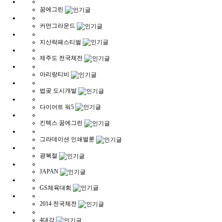
꿈에그린
커먼그라운드
지산락페스티벌
제주도 전국체전
아리랑티비
법곶 도시개발
다이어트 워5
킨텍스 꿈에그린
그라데이션 인쇄벌룬
광복절
JAPAN
GS체육대회
2014 전국체전
4대강