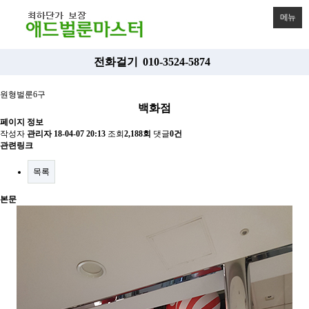
메뉴
전화걸기
010-3524-5874
원형벌룬6구
백화점
페이지 정보
작성자
관리자
18-04-07 20:13
조회
2,188회
댓글
0건
관련링크
목록
본문