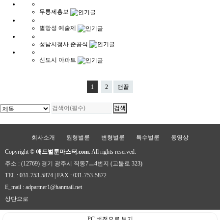
무릉제홍보
별망성 예술제
성남시청사 준공식
신도시 아파트
1
2
맨끝
회사소개
원형벌룬
변형벌룬
특수벌룬
동영상
Copyright ©
애드벌룬마스터.com.
All rights reserved.
주소 : (12769) 경기 광주시 직동7ㅡ4번지 (고불로 323)
TEL : 031-753-5874 | FAX : 031-753-5872
E_mail : adpartner1@hanmail.net
상단으로
PC 버전으로 보기