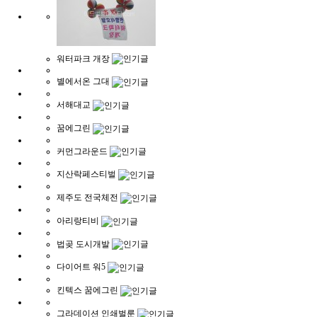
워터파크 개장
별에서온 그대
서해대교
꿈에그린
커먼그라운드
지산락페스티벌
제주도 전국체전
아리랑티비
법곶 도시개발
다이어트 워5
킨텍스 꿈에그린
그라데이션 인쇄벌룬