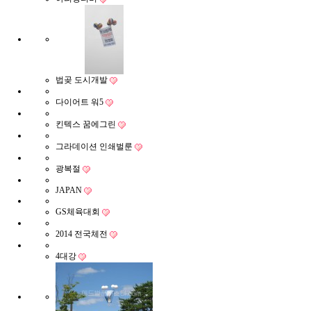
법곶 도시개발
다이어트 워5
킨텍스 꿈에그린
그라데이션 인쇄벌룬
광복절
JAPAN
GS체육대회
2014 전국체전
4대강