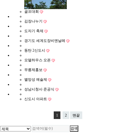
골프대회
김장나누기
도자기 축제
경기도 세계도장비엔날레
동탄 2신도시
모델하우스 오픈
무릉제홍보
별망성 예술제
성남시청사 준공식
신도시 아파트
1
2
맨끝