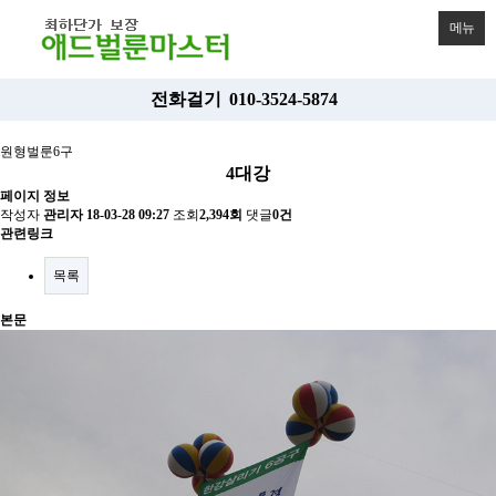
메뉴
전화걸기
010-3524-5874
원형벌룬6구
4대강
페이지 정보
작성자
관리자
18-03-28 09:27
조회
2,394회
댓글
0건
관련링크
목록
본문