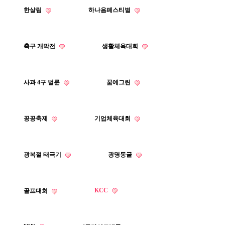
한살림
하나음페스티벌
축구 개막전
생활체육대회
사과 4구 벌룬
꿈에그린
꽁꽁축제
기업체육대회
광복절 태극기
광명동굴
KCC
골프대회