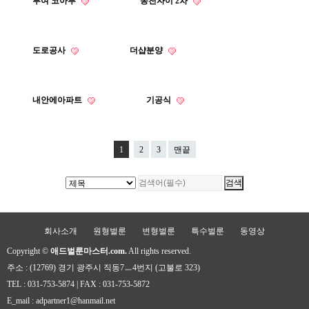
부여 코아루
동천자이 2차
도로공사
더샵분양
내안에아파트
기공식
1
2
3
맨끝
회사소개
원형벌룬
변형벌룬
특수벌룬
동영상
Copyright ©
애드벌룬마스터.com.
All rights reserved.
주소 : (12769) 경기 광주시 직동7ㅡ4번지 (고불로 323)
TEL : 031-753-5874 | FAX : 031-753-5872
E_mail : adpartner1@hanmail.net