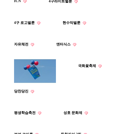
ICN
4구라이트벌룬
4구 로고벌룬
현수막벌룬
자유체전
엔터식스
국화꽃축제
당찬당진
평생학습축전
성호 문화제