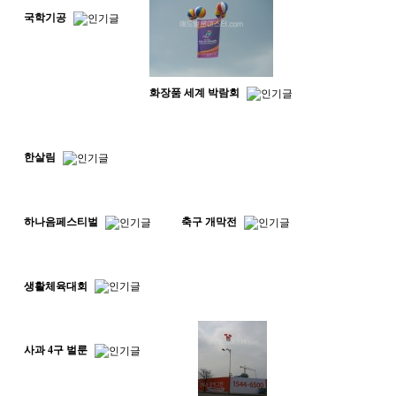
국학기공
화장품 세계 박람회
한살림
하나음페스티벌
축구 개막전
생활체육대회
사과 4구 벌룬