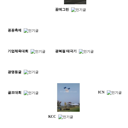
꿈에그린
꽁꽁축제
기업체육대회
광복절 태극기
광명동굴
ICN
골프대회
KCC