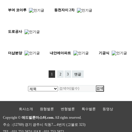
부여 코아루
동천자이 2차
도로공사
더샵분양
내안에아파트
기공식
1
2
3
맨끝
회사소개
원형벌룬
변형벌룬
특수벌룬
동영상
Copyright ©
애드벌룬마스터.com.
All rights reserved.
주소 : (12769) 경기 광주시 직동7ㅡ4번지 (고불로 323)
TEL : 031-753-5874 | FAX : 031-753-5872