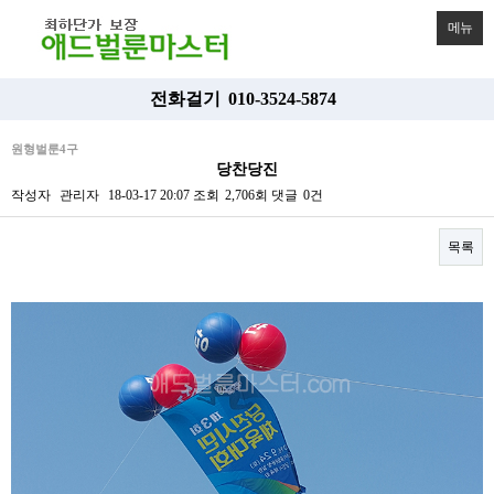
메뉴
전화걸기
010-3524-5874
원형벌룬4구
당찬당진
작성자
관리자
18-03-17 20:07
조회
2,706회
댓글
0건
목록
본문