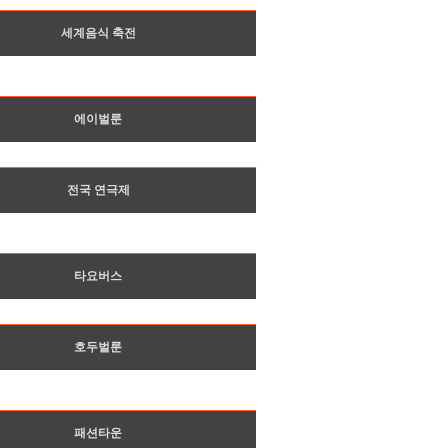
세계음식 축전
에이벌룬
전국 연극제
타요버스
호두벌룬
패션타운