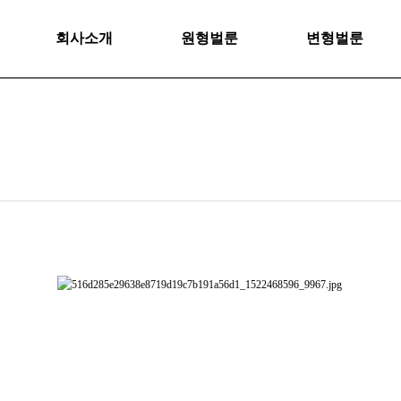
회사소개
원형벌룬
변형벌룬