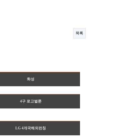
목록
화성
4구 로고벌룬
LG 4개국해외런칭