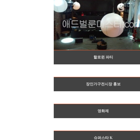
할로윈 파티
장인가구전시장 홍보
영화제
슈퍼스타 K