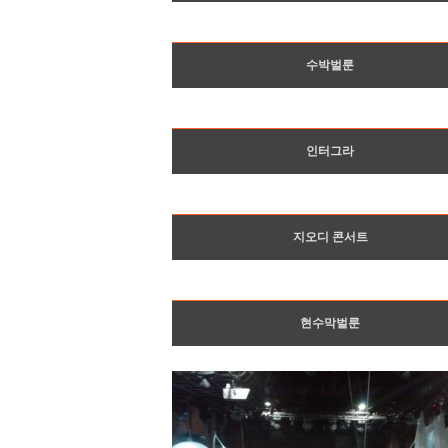
수박벌룬
인터그라
지오디 콘서트
현수막벌룬