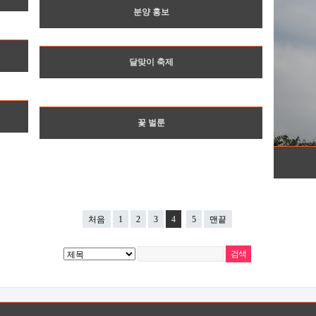
분양 홍보
달맞이 축제
꽃 벌룬
처음
1
2
3
4
5
맨끝