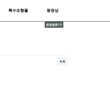
특수조형물
동영상
원형벌룬1구
목록