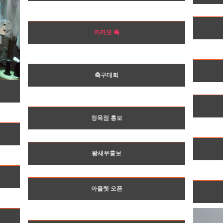
카카오 톡
축구대회
정육점 홍보
왕새우홍보
아울렛 오픈