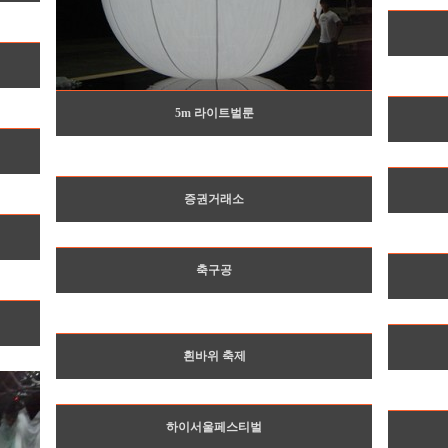
5m 라이트벌룬
증권거래소
축구공
흰바위 축제
하이서울페스티벌