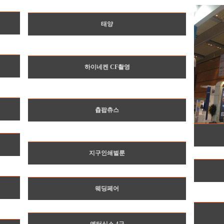
태양
하이네켄 CF촬영
츕팝츄스
지구인쇄벌룬
웨딩페어