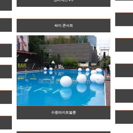
엔터식스 4구
싸이 콘서트
수중라이트벌룬