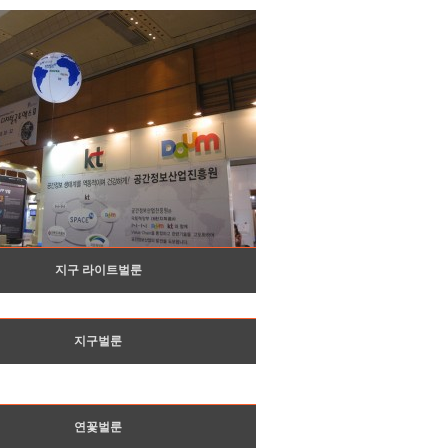
지구 라이트벌룬
지구벌룬
연꽃벌룬