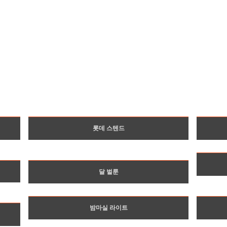
롯데 스텐드
달 벌룬
밤마실 라이트