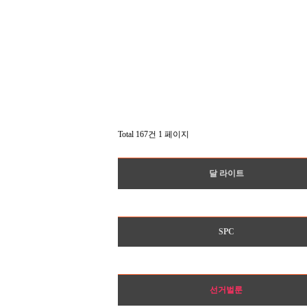
Total 167건
1 페이지
달 라이트
SPC
선거벌룬