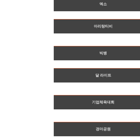
엑소
아리랑티비
빅뱅
달 라이트
기업체육대회
경마공원