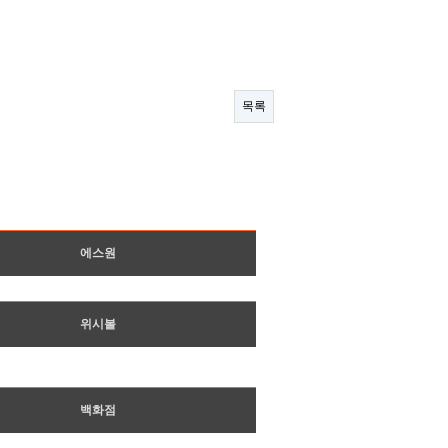
목록
에스원
위시볼
백화점