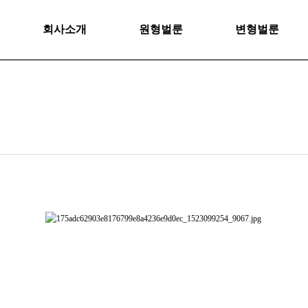
회사소개
원형벌룬
변형벌룬