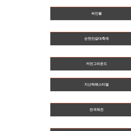
싸인볼
순천만갈대축제
커먼그라운드
지산락페스티벌
전국체전