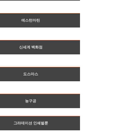
에스턴마틴
신세계 백화점
도스마스
농구공
그라데이션 인쇄벌룬