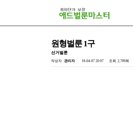
원형벌룬 1구
선거벌룬
작성자
관리자
18-04-07 20:07
조회
2,709회