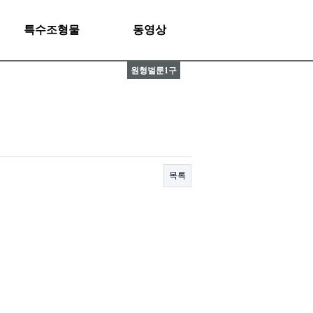
특수조형물
동영상
원형벌룬1구
목록