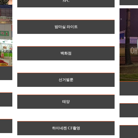
SPC
밤마실 라이트
백화점
선거벌룬
태양
하이네켄 CF촬영