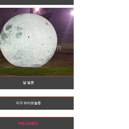
달 벌룬
지구 라이트벌룬
커먼그라운드