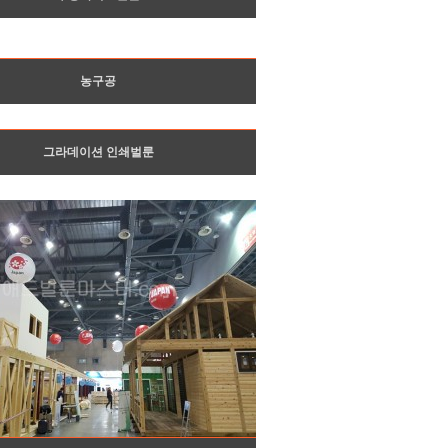
농구공
그라데이션 인쇄벌룬