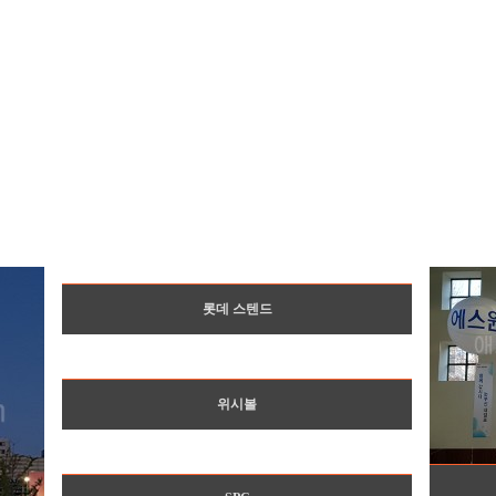
롯데 스텐드
위시볼