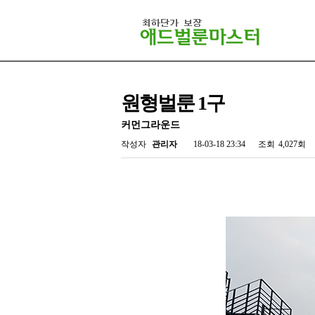
원형벌룬 1구
커먼그라운드
작성자
관리자
18-03-18 23:34
조회
4,027회