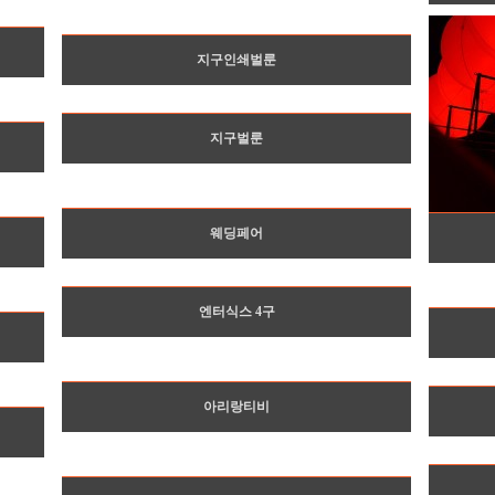
지구인쇄벌룬
지구벌룬
웨딩페어
엔터식스 4구
아리랑티비