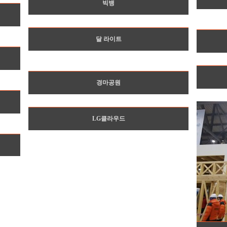
빅뱅
달 라이트
경마공원
LG클라우드