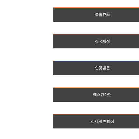
츕팝츄스
전국체전
연꽃벌룬
에스턴마틴
신세계 백화점