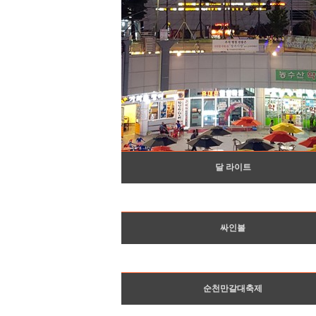
달 라이트
싸인볼
순천만갈대축제