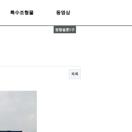
특수조형물
동영상
원형벌룬1구
목록