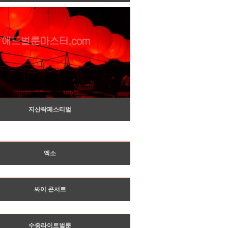
지산락페스티벌
엑소
싸이 콘서트
수중라이트벌룬