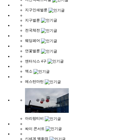
지구인쇄벌룬
지구벌룬
전국체전
웨딩페어
연꽃벌룬
엔터식스 4구
엑소
에스턴마틴
아리랑티비
싸이 콘서트
신세계 백화점