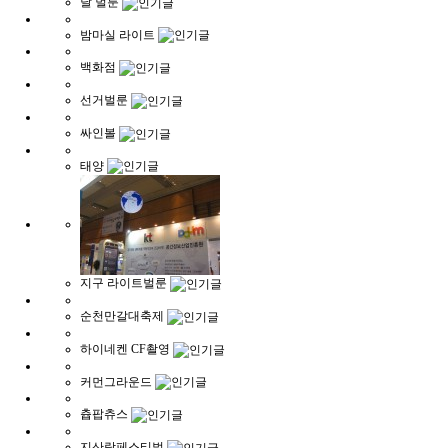
달 벌룬
밤마실 라이트
백화점
선거벌룬
싸인볼
태양
지구 라이트벌룬
순천만갈대축제
하이네켄 CF촬영
커먼그라운드
츕팝츄스
지산락페스티벌