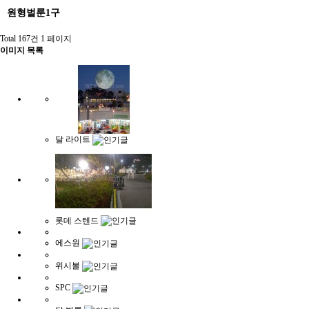
원형벌룬1구
Total 167건
1 페이지
이미지 목록
달 라이트
롯데 스텐드
에스원
위시볼
SPC