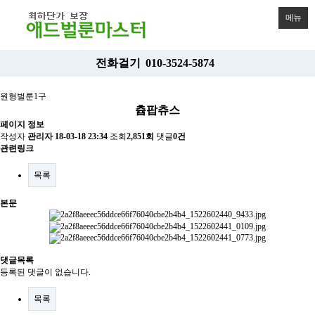
메뉴
전화걸기
010-3524-5874
원형벌룬1구
츕팝츄스
페이지 정보
작성자
관리자
18-03-18 23:34
조회
2,851회
댓글
0건
관련링크
목록
본문
댓글목록
등록된 댓글이 없습니다.
목록