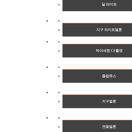
달 라이트
지구 라이트벌룬
하이네켄 CF촬영
츕팝츄스
지구벌룬
연꽃벌룬