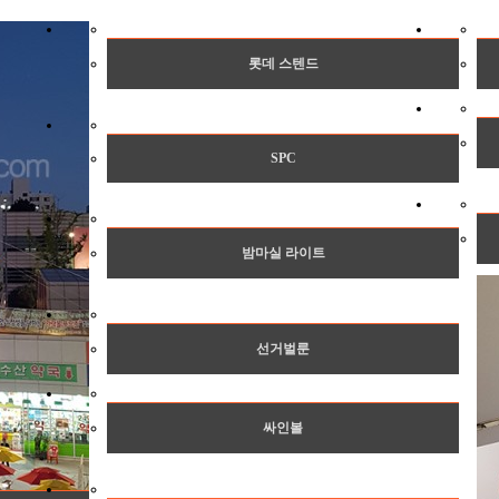
롯데 스텐드
SPC
밤마실 라이트
선거벌룬
싸인볼