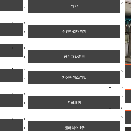
태양
순천만갈대축제
커먼그라운드
지산락페스티벌
전국체전
엔터식스 4구