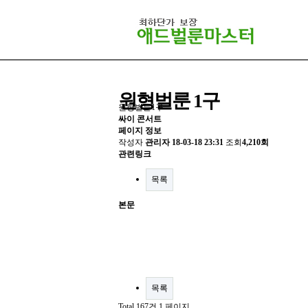
원형벌룬 1구
원형벌룬1구
싸이 콘서트
페이지 정보
작성자
관리자
18-03-18 23:31
조회
4,210회
관련링크
목록
본문
목록
Total 167건
1 페이지