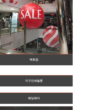
백화점
지구인쇄벌룬
웨딩페어