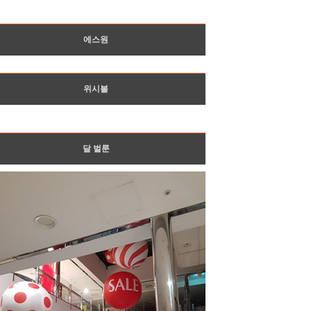
에스원
위시볼
달 벌룬