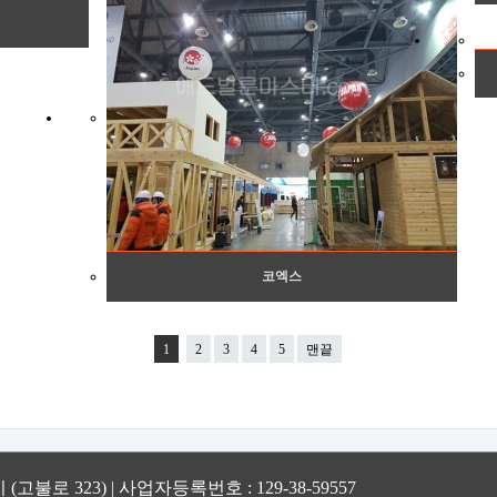
코엑스
1
2
3
4
5
맨끝
(고불로 323) | 사업자등록번호 : 129-38-59557