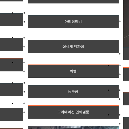
아리랑티비
신세계 백화점
빅뱅
농구공
그라데이션 인쇄벌룬