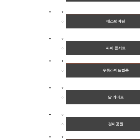
에스턴마틴
싸이 콘서트
수중라이트벌룬
달 라이트
경마공원