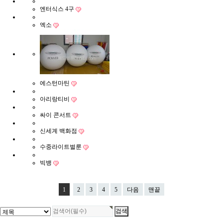
엔터식스 4구
엑소
에스턴마틴
아리랑티비
싸이 콘서트
신세계 백화점
수중라이트벌룬
빅뱅
1
2
3
4
5
다음
맨끝