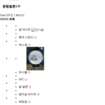
원형벌룬1구
Total 167건
1 페이지
이미지 목록
달 라이트
롯데 스텐드
에스원
위시볼
SPC
달 벌룬
밤마실 라이트
백화점