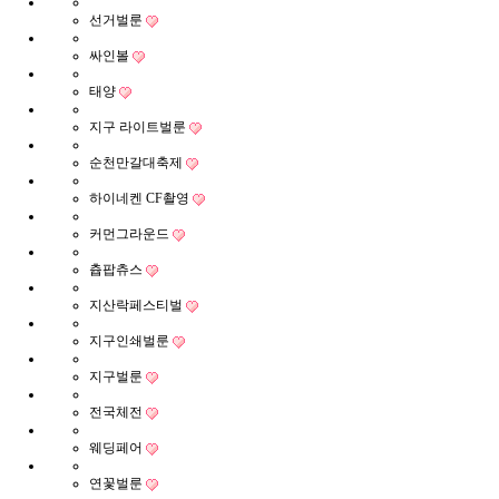
선거벌룬
싸인볼
태양
지구 라이트벌룬
순천만갈대축제
하이네켄 CF촬영
커먼그라운드
츕팝츄스
지산락페스티벌
지구인쇄벌룬
지구벌룬
전국체전
웨딩페어
연꽃벌룬