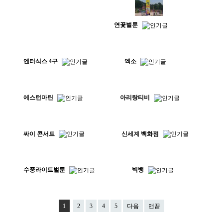
연꽃벌룬
엔터식스 4구
엑소
에스턴마틴
아리랑티비
싸이 콘서트
신세계 백화점
수중라이트벌룬
빅뱅
1
2
3
4
5
다음
맨끝