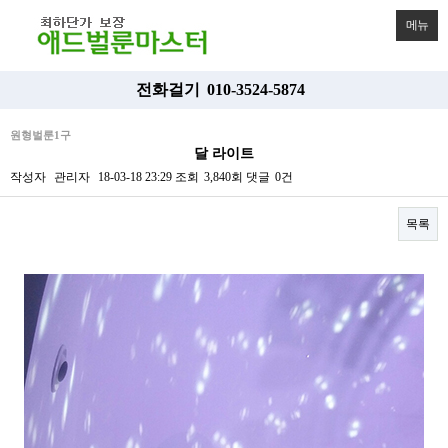
메뉴
전화걸기
010-3524-5874
원형벌룬1구
달 라이트
작성자
관리자
18-03-18 23:29
조회
3,840회
댓글
0건
목록
본문