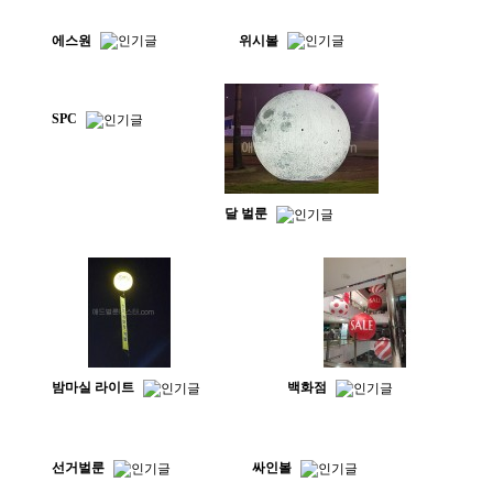
에스원
위시볼
SPC
달 벌룬
밤마실 라이트
백화점
선거벌룬
싸인볼