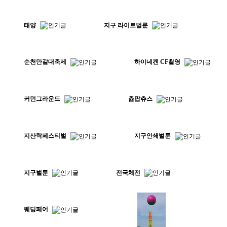
태양
지구 라이트벌룬
순천만갈대축제
하이네켄 CF촬영
커먼그라운드
츕팝츄스
지산락페스티벌
지구인쇄벌룬
지구벌룬
전국체전
웨딩페어