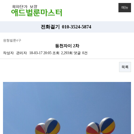
메뉴
전화걸기
010-3524-5874
원형벌룬4구
동천자이 2차
작성자
관리자
18-03-17 20:05
조회
2,293회
댓글
0건
목록
본문