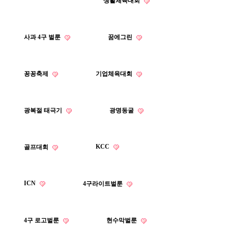
생활체육대회
사과 4구 벌룬
꿈에그린
꽁꽁축제
기업체육대회
광복절 태극기
광명동굴
KCC
골프대회
ICN
4구라이트벌룬
4구 로고벌룬
현수막벌룬