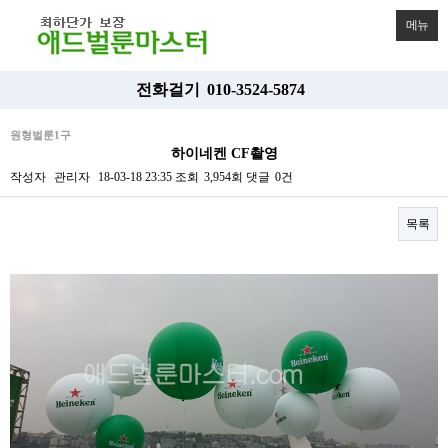
메뉴
전화걸기
010-3524-5874
원형벌룬1구
하이네켄 CF촬영
작성자
관리자
18-03-18 23:35
조회
3,954회
댓글
0건
목록
본문