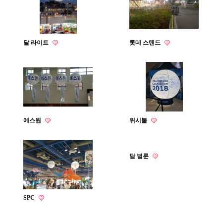
달 라이트
롯데 스텐드
에스원
위시볼
달 벌룬
SPC