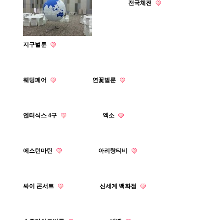
전국체전
지구벌룬
웨딩페어
연꽃벌룬
엔터식스 4구
엑소
에스턴마틴
아리랑티비
싸이 콘서트
신세계 백화점