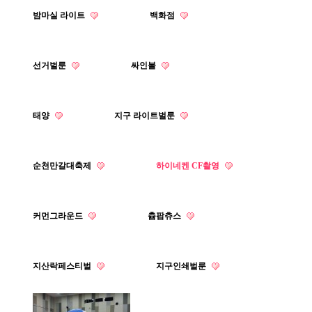
밤마실 라이트
백화점
선거벌룬
싸인볼
태양
지구 라이트벌룬
순천만갈대축제
하이네켄 CF촬영
커먼그라운드
츕팝츄스
지산락페스티벌
지구인쇄벌룬