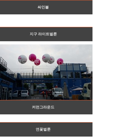
싸인볼
지구 라이트벌룬
커먼그라운드
연꽃벌룬