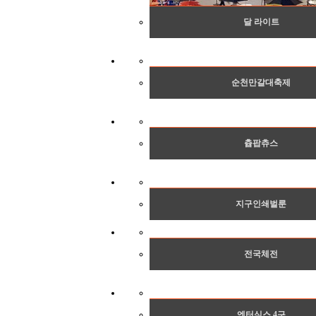
달 라이트
순천만갈대축제
츕팝츄스
지구인쇄벌룬
전국체전
엔터식스 4구