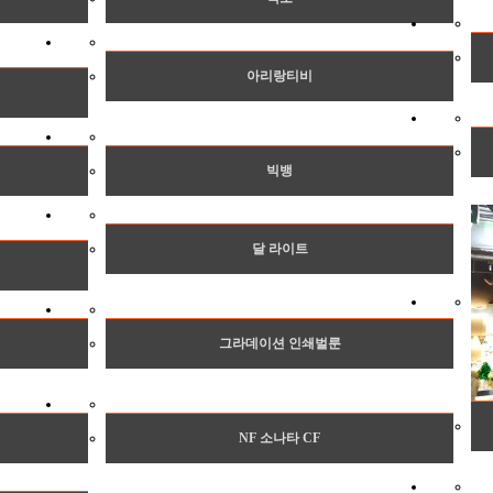
아리랑티비
빅뱅
달 라이트
그라데이션 인쇄벌룬
NF 소나타 CF