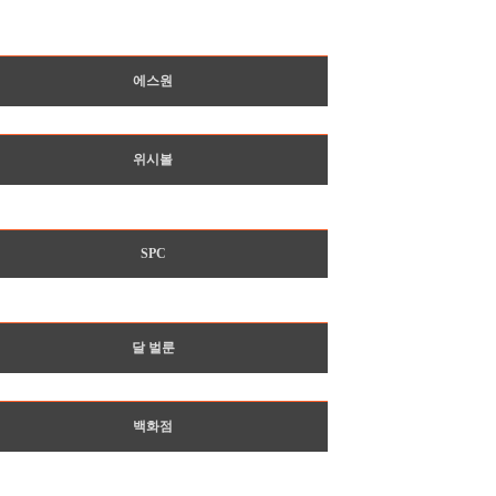
에스원
위시볼
SPC
달 벌룬
백화점