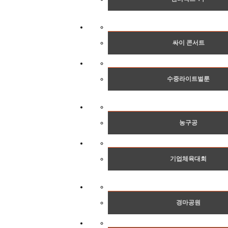
싸이 콘서트
수중라이트벌룬
농구공
기업체육대회
경마공원