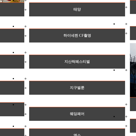
태양
하이네켄 CF촬영
지산락페스티벌
지구벌룬
웨딩페어
엑소