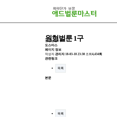
원형벌룬 1구
원형벌룬1구
도스마스
페이지 정보
작성자
관리자
18-03-18 23:30
조회
4,434회
관련링크
목록
본문
목록