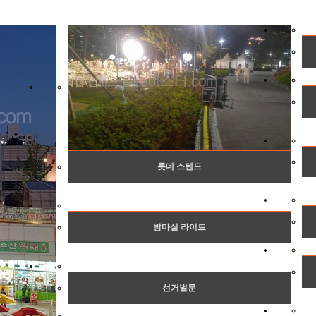
롯데 스텐드
밤마실 라이트
선거벌룬